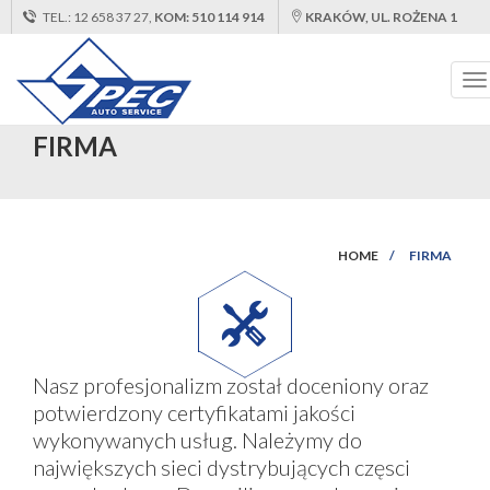
TEL.: 12 658 37 27,
KOM: 510 114 914
KRAKÓW, UL. ROŻENA 1
AKTUALNIE ZAMKNIĘTE
:
OD 07.00 DO 17.00
To
na
FIRMA
HOME
FIRMA
Nasz profesjonalizm został doceniony oraz
potwierdzony certyfikatami jakości
wykonywanych usług. Należymy do
największych sieci dystrybujących częsci